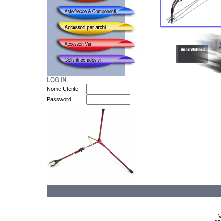
Nome Utente
Password
V