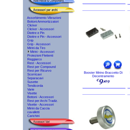
Assorbimento Vibrazioni
Bottoni Ammortizzatori
Clicker
Clicker - Accessori
Diottre e Pin
Diottre e Pin - Accessori
Grip
Grip - Accessori
Mirini da Tiro
Mirini - Accessori
Protezioni Flettenti
Reggiarco
Rest - Accessori
Rest per Compound
Rest per Ricurvo
Booster Mirino Braccetto Di
Scorricavi
Decentramento
Separacavi
Susette
Tendicorda
Varie
Visette
Bottoni - Accessori
Rest per Archi Tradiz.
Visette - Accessori
Mirini da Caccia
cavalletti
Carichini