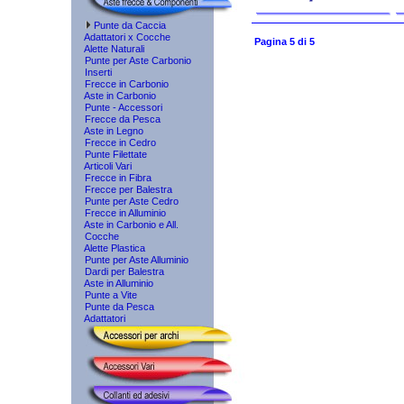
Punte da Caccia
Adattatori x Cocche
Pagina 5 di 5
Alette Naturali
Punte per Aste Carbonio
Inserti
Frecce in Carbonio
Aste in Carbonio
Punte - Accessori
Frecce da Pesca
Aste in Legno
Frecce in Cedro
Punte Filettate
Articoli Vari
Frecce in Fibra
Frecce per Balestra
Punte per Aste Cedro
Frecce in Alluminio
Aste in Carbonio e All.
Cocche
Alette Plastica
Punte per Aste Alluminio
Dardi per Balestra
Aste in Alluminio
Punte a Vite
Punte da Pesca
Adattatori