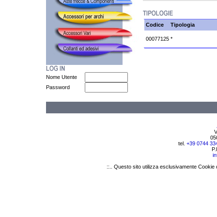
Codice
Tipologia
00077125
*
Nome Utente
Password
V
05
tel.
+39 0744 33
P.
i
::.. Questo sito utilizza esclusivamente Cookie 