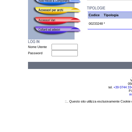
Codice
Tipologia
00233248
*
Nome Utente
Password
V
05
tel.
+39 0744 33
P.
i
::.. Questo sito utilizza esclusivamente Cookie 