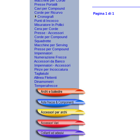
Macchine per Corde
Presse Portatili
Cavi per Compound
Corde per Ricurvo
Pagina 1 di 1
Cronografi
Punti di Incocco
Misuratore In Pollici
Cera per Corde
Presse - Accessori
Corde per Compound
Squadrette
Macchine per Serving
Presse per Compound
Impennatori
Numerazione Frecce
Accessori da Banco
Impennatori - Accessori
Pinze per Incoccatura
Tagliatubi
Allinea Flettenti
Dinamometri
Temperafrecce