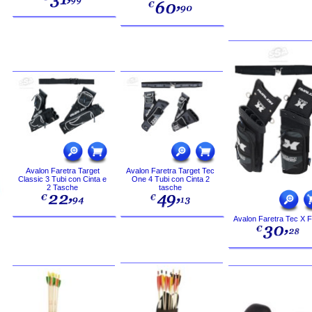
Avalon Faretra Target
Avalon Faretra Target Tec
Classic 3 Tubi con Cinta e
One 4 Tubi con Cinta 2
2 Tasche
tasche
Avalon Faretra Tec X F