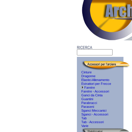
Cinture
Dragonne
Elastici Allenamento
Estrattori per Frecce
Faretre
Faretre - Accessori
Ganci da Cinta
Guantini
Parabracci
Paraseni
Sganci Meccanici
Sganci - Accessori
Tab
Tab - Accessori
Varie