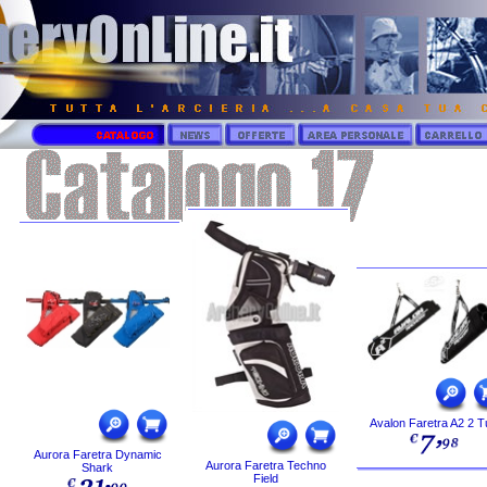
Avalon Faretra A2 2 T
Aurora Faretra Dynamic
Aurora Faretra Techno
Shark
Field