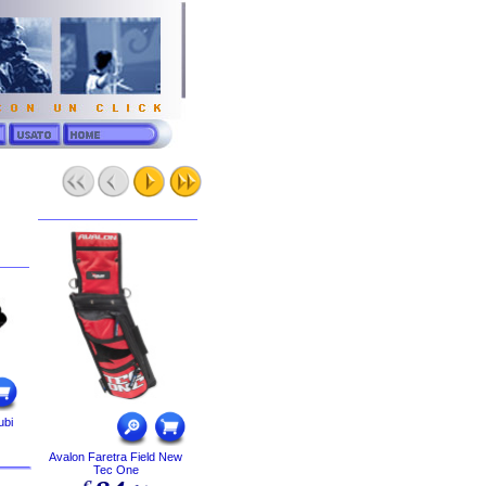
ubi
Avalon Faretra Field New
Tec One