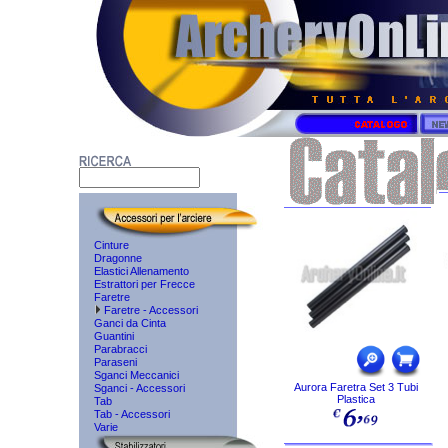
Cinture
Dragonne
Elastici Allenamento
Estrattori per Frecce
Faretre
Faretre - Accessori
Ganci da Cinta
Guantini
Parabracci
Paraseni
Sganci Meccanici
Aurora Faretra Set 3 Tubi
Sganci - Accessori
Plastica
Tab
Tab - Accessori
Varie