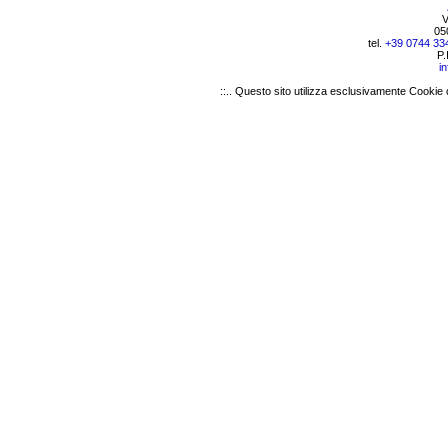
V
05
tel.
+39 0744 33
P.
i
::.. Questo sito utilizza esclusivamente Cookie 