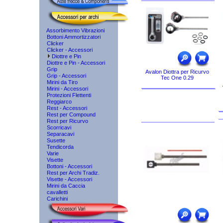
Assorbimento Vibrazioni
Bottoni Ammortizzatori
Clicker
Clicker - Accessori
Diottre e Pin
Diottre e Pin - Accessori
Grip
Avalon Diottra per Ricurvo
Grip - Accessori
Tec One 0.29
Mirini da Tiro
Mirini - Accessori
Protezioni Flettenti
Reggiarco
Rest - Accessori
Rest per Compound
Rest per Ricurvo
Scorricavi
Separacavi
Susette
Tendicorda
Varie
Visette
Bottoni - Accessori
Rest per Archi Tradiz.
Visette - Accessori
Mirini da Caccia
cavalletti
Carichini