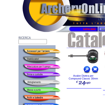
Avalon Diottra per
Compound Classic 30mm