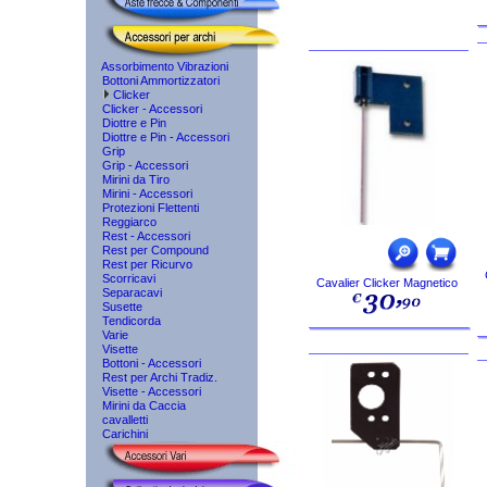
Assorbimento Vibrazioni
Bottoni Ammortizzatori
Clicker
Clicker - Accessori
Diottre e Pin
Diottre e Pin - Accessori
Grip
Grip - Accessori
Mirini da Tiro
Mirini - Accessori
Protezioni Flettenti
Reggiarco
Rest - Accessori
Rest per Compound
Rest per Ricurvo
Scorricavi
Cavalier Clicker Magnetico
Separacavi
Susette
Tendicorda
Varie
Visette
Bottoni - Accessori
Rest per Archi Tradiz.
Visette - Accessori
Mirini da Caccia
cavalletti
Carichini