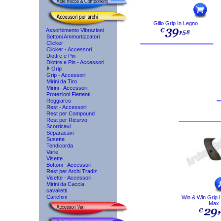
Gillo Grip In Legno
Assorbimento Vibrazioni
Bottoni Ammortizzatori
Clicker
Clicker - Accessori
Diottre e Pin
Diottre e Pin - Accessori
Grip
Grip - Accessori
Mirini da Tiro
Mirini - Accessori
Protezioni Flettenti
Reggiarco
Rest - Accessori
Rest per Compound
Rest per Ricurvo
Scorricavi
Separacavi
Susette
Tendicorda
Varie
Visette
Bottoni - Accessori
Rest per Archi Tradiz.
Visette - Accessori
Mirini da Caccia
cavalletti
Carichini
Win & Win Grip 
Max