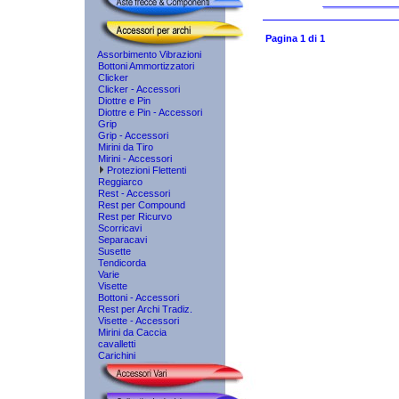
Pagina 1 di 1
Assorbimento Vibrazioni
Bottoni Ammortizzatori
Clicker
Clicker - Accessori
Diottre e Pin
Diottre e Pin - Accessori
Grip
Grip - Accessori
Mirini da Tiro
Mirini - Accessori
Protezioni Flettenti
Reggiarco
Rest - Accessori
Rest per Compound
Rest per Ricurvo
Scorricavi
Separacavi
Susette
Tendicorda
Varie
Visette
Bottoni - Accessori
Rest per Archi Tradiz.
Visette - Accessori
Mirini da Caccia
cavalletti
Carichini