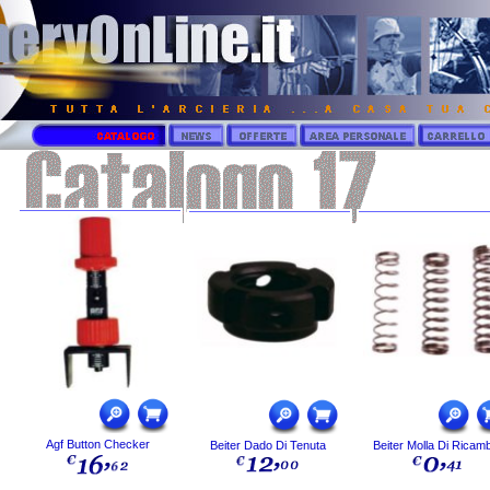
Agf Button Checker
Beiter Dado Di Tenuta
Beiter Molla Di Ricam