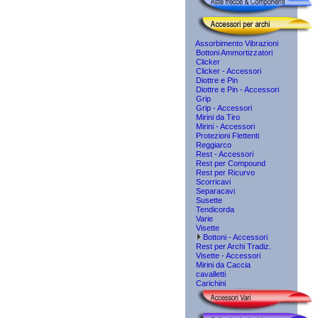
Assorbimento Vibrazioni
Bottoni Ammortizzatori
Clicker
Clicker - Accessori
Diottre e Pin
Diottre e Pin - Accessori
Grip
Grip - Accessori
Mirini da Tiro
Mirini - Accessori
Protezioni Flettenti
Reggiarco
Rest - Accessori
Rest per Compound
Rest per Ricurvo
Scorricavi
Separacavi
Susette
Tendicorda
Varie
Visette
Bottoni - Accessori
Rest per Archi Tradiz.
Visette - Accessori
Mirini da Caccia
cavalletti
Carichini